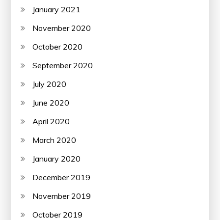
January 2021
November 2020
October 2020
September 2020
July 2020
June 2020
April 2020
March 2020
January 2020
December 2019
November 2019
October 2019