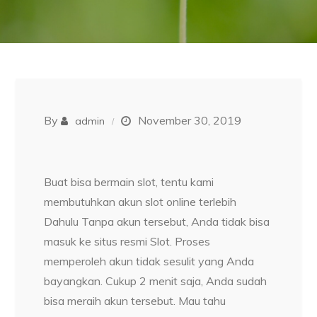
By
November 30, 2019
admin
Buat bisa bermain slot, tentu kami
membutuhkan akun slot online terlebih
Dahulu Tanpa akun tersebut, Anda tidak bisa
masuk ke situs resmi Slot. Proses
memperoleh akun tidak sesulit yang Anda
bayangkan. Cukup 2 menit saja, Anda sudah
bisa meraih akun tersebut. Mau tahu