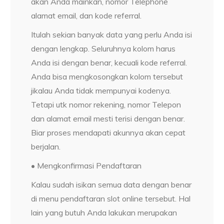
akan Anda mainkan, nomor Telephone
alamat email, dan kode referral.
Itulah sekian banyak data yang perlu Anda isi
dengan lengkap. Seluruhnya kolom harus
Anda isi dengan benar, kecuali kode referral.
Anda bisa mengkosongkan kolom tersebut
jikalau Anda tidak mempunyai kodenya.
Tetapi utk nomor rekening, nomor Telepon
dan alamat email mesti terisi dengan benar.
Biar proses mendapati akunnya akan cepat
berjalan.
• Mengkonfirmasi Pendaftaran
Kalau sudah isikan semua data dengan benar
di menu pendaftaran slot online tersebut. Hal
lain yang butuh Anda lakukan merupakan