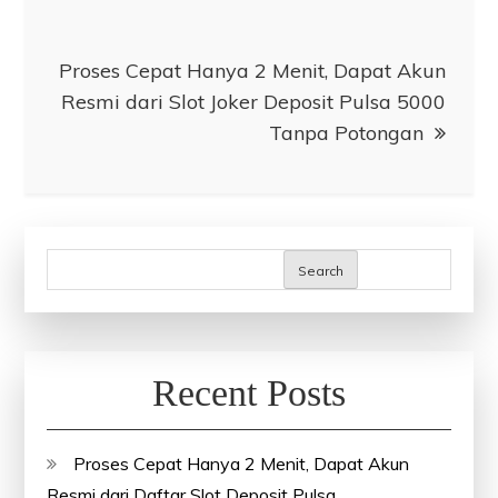
Proses Cepat Hanya 2 Menit, Dapat Akun
Resmi dari Slot Joker Deposit Pulsa 5000
Tanpa Potongan
Search
Recent Posts
Proses Cepat Hanya 2 Menit, Dapat Akun
Resmi dari Daftar Slot Deposit Pulsa