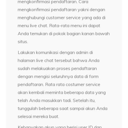
mengkonfirmasi pendaftaran. Cara
mengkonfirmasi pendaftaran yakni dengan
menghubungi customer service yang ada di
menu live chat. Rata-rata menu ini dapat
Anda temukan di pokok bagian kanan bawah
situs.
Lakukan komunikasi dengan admin di
halaman live chat tersebut bahwa Anda
sudah melakuakan proses pendaftaran
dengan mengisi seluruhnya data di form
pendaftaran. Rata rata costumer service
akan kembali meminta beberapa data yang
telah Anda masukkan tadi. Setelah itu,
tunggulah beberapa saat sampai akun Anda
selesai mereka buat.
Kebanyakan akun yang berisi user ID dan