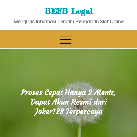
Skip
BEFB Legal
to
content
Mengulas Informasi Terbaru Permainan Slot Online
Proses Cepat Hanya 2 Menit,
Dapat Akun Resmi dari
Joker123 Terpercaya