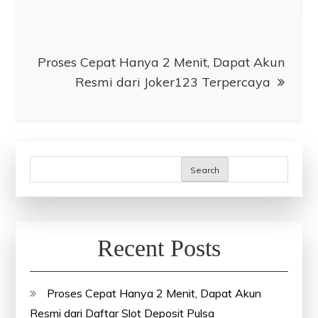
Proses Cepat Hanya 2 Menit, Dapat Akun
Resmi dari Joker123 Terpercaya
Search
Recent Posts
Proses Cepat Hanya 2 Menit, Dapat Akun
Resmi dari Daftar Slot Deposit Pulsa