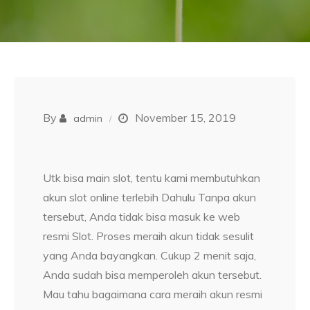
By
November 15, 2019
admin
Utk bisa main slot, tentu kami membutuhkan
akun slot online terlebih Dahulu Tanpa akun
tersebut, Anda tidak bisa masuk ke web
resmi Slot. Proses meraih akun tidak sesulit
yang Anda bayangkan. Cukup 2 menit saja,
Anda sudah bisa memperoleh akun tersebut.
Mau tahu bagaimana cara meraih akun resmi