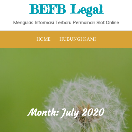
BEFB Legal
Mengulas Informasi Terbaru Permainan Slot Online
HOME
HUBUNGI KAMI
Month:
July 2020