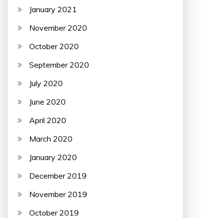
January 2021
November 2020
October 2020
September 2020
July 2020
June 2020
April 2020
March 2020
January 2020
December 2019
November 2019
October 2019