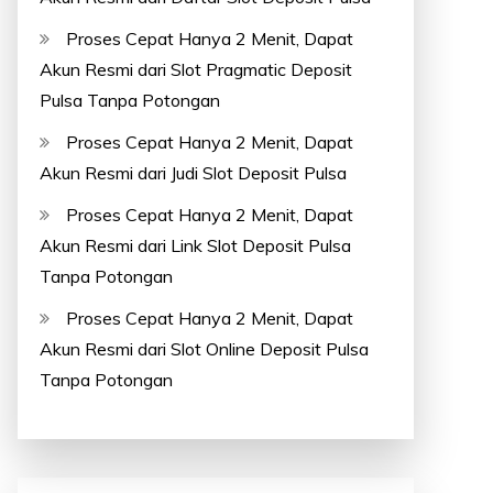
Proses Cepat Hanya 2 Menit, Dapat
Akun Resmi dari Slot Pragmatic Deposit
Pulsa Tanpa Potongan
Proses Cepat Hanya 2 Menit, Dapat
Akun Resmi dari Judi Slot Deposit Pulsa
Proses Cepat Hanya 2 Menit, Dapat
Akun Resmi dari Link Slot Deposit Pulsa
Tanpa Potongan
Proses Cepat Hanya 2 Menit, Dapat
Akun Resmi dari Slot Online Deposit Pulsa
Tanpa Potongan