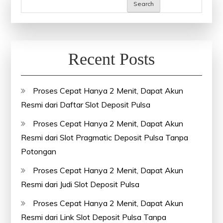
Search
Recent Posts
Proses Cepat Hanya 2 Menit, Dapat Akun
Resmi dari Daftar Slot Deposit Pulsa
Proses Cepat Hanya 2 Menit, Dapat Akun
Resmi dari Slot Pragmatic Deposit Pulsa Tanpa
Potongan
Proses Cepat Hanya 2 Menit, Dapat Akun
Resmi dari Judi Slot Deposit Pulsa
Proses Cepat Hanya 2 Menit, Dapat Akun
Resmi dari Link Slot Deposit Pulsa Tanpa