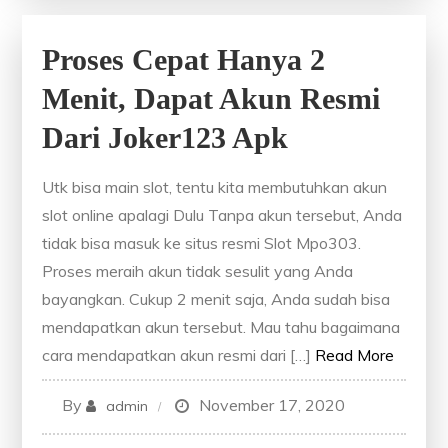
Proses Cepat Hanya 2
Menit, Dapat Akun Resmi
Dari Joker123 Apk
Utk bisa main slot, tentu kita membutuhkan akun
slot online apalagi Dulu Tanpa akun tersebut, Anda
tidak bisa masuk ke situs resmi Slot Mpo303.
Proses meraih akun tidak sesulit yang Anda
bayangkan. Cukup 2 menit saja, Anda sudah bisa
mendapatkan akun tersebut. Mau tahu bagaimana
cara mendapatkan akun resmi dari […]
Read More
By
November 17, 2020
admin