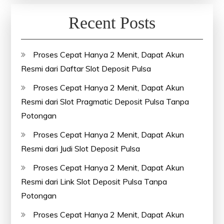
Recent Posts
Proses Cepat Hanya 2 Menit, Dapat Akun
Resmi dari Daftar Slot Deposit Pulsa
Proses Cepat Hanya 2 Menit, Dapat Akun
Resmi dari Slot Pragmatic Deposit Pulsa Tanpa
Potongan
Proses Cepat Hanya 2 Menit, Dapat Akun
Resmi dari Judi Slot Deposit Pulsa
Proses Cepat Hanya 2 Menit, Dapat Akun
Resmi dari Link Slot Deposit Pulsa Tanpa
Potongan
Proses Cepat Hanya 2 Menit, Dapat Akun