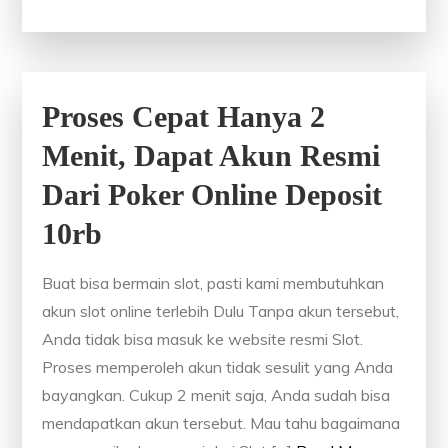
Proses Cepat Hanya 2
Menit, Dapat Akun Resmi
Dari Poker Online Deposit
10rb
Buat bisa bermain slot, pasti kami membutuhkan
akun slot online terlebih Dulu Tanpa akun tersebut,
Anda tidak bisa masuk ke website resmi Slot.
Proses memperoleh akun tidak sesulit yang Anda
bayangkan. Cukup 2 menit saja, Anda sudah bisa
mendapatkan akun tersebut. Mau tahu bagaimana