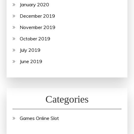
January 2020
December 2019
November 2019
October 2019
July 2019
June 2019
Categories
Games Online Slot