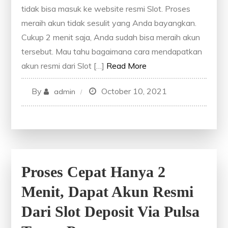
tidak bisa masuk ke website resmi Slot. Proses
meraih akun tidak sesulit yang Anda bayangkan.
Cukup 2 menit saja, Anda sudah bisa meraih akun
tersebut. Mau tahu bagaimana cara mendapatkan
akun resmi dari Slot […]
Read More
By
October 10, 2021
admin
Proses Cepat Hanya 2
Menit, Dapat Akun Resmi
Dari Slot Deposit Via Pulsa