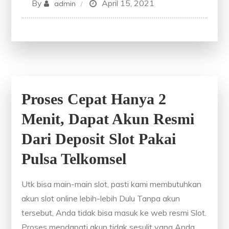
By
April 15, 2021
admin
Proses Cepat Hanya 2
Menit, Dapat Akun Resmi
Dari Deposit Slot Pakai
Pulsa Telkomsel
Utk bisa main-main slot, pasti kami membutuhkan
akun slot online lebih-lebih Dulu Tanpa akun
tersebut, Anda tidak bisa masuk ke web resmi Slot.
Proses mendapati akun tidak sesulit yang Anda