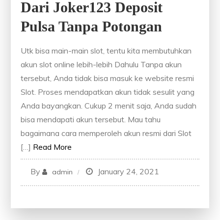
Dari Joker123 Deposit
Pulsa Tanpa Potongan
Utk bisa main-main slot, tentu kita membutuhkan
akun slot online lebih-lebih Dahulu Tanpa akun
tersebut, Anda tidak bisa masuk ke website resmi
Slot. Proses mendapatkan akun tidak sesulit yang
Anda bayangkan. Cukup 2 menit saja, Anda sudah
bisa mendapati akun tersebut. Mau tahu
bagaimana cara memperoleh akun resmi dari Slot
[…]
Read More
By
January 24, 2021
admin