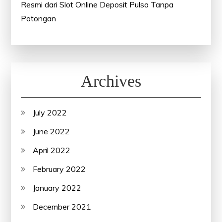
Resmi dari Slot Online Deposit Pulsa Tanpa
Potongan
Archives
July 2022
June 2022
April 2022
February 2022
January 2022
December 2021