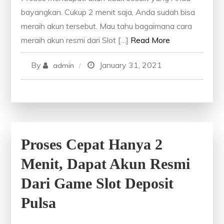
bayangkan. Cukup 2 menit saja, Anda sudah bisa
meraih akun tersebut. Mau tahu bagaimana cara
meraih akun resmi dari Slot […]
Read More
By
January 31, 2021
admin
Proses Cepat Hanya 2
Menit, Dapat Akun Resmi
Dari Game Slot Deposit
Pulsa