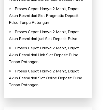
Proses Cepat Hanya 2 Menit, Dapat
Akun Resmi dari Slot Pragmatic Deposit
Pulsa Tanpa Potongan
Proses Cepat Hanya 2 Menit, Dapat
Akun Resmi dari Judi Slot Deposit Pulsa
Proses Cepat Hanya 2 Menit, Dapat
Akun Resmi dari Link Slot Deposit Pulsa
Tanpa Potongan
Proses Cepat Hanya 2 Menit, Dapat
Akun Resmi dari Slot Online Deposit Pulsa
Tanpa Potongan