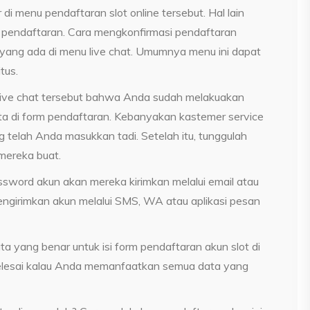
di menu pendaftaran slot online tersebut. Hal lain
 pendaftaran. Cara mengkonfirmasi pendaftaran
yang ada di menu live chat. Umumnya menu ini dapat
tus.
live chat tersebut bahwa Anda sudah melakuakan
ta di form pendaftaran. Kebanyakan kastemer service
telah Anda masukkan tadi. Setelah itu, tunggulah
mereka buat.
ssword akun akan mereka kirimkan melalui email atau
ngirimkan akun melalui SMS, WA atau aplikasi pesan
a yang benar untuk isi form pendaftaran akun slot di
t selesai kalau Anda memanfaatkan semua data yang