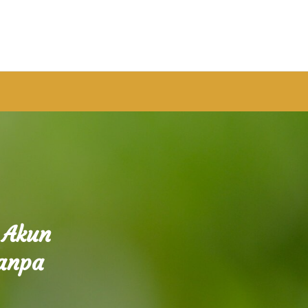
 Akun
Tanpa