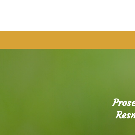
Skip
to
content
Pros
Resm