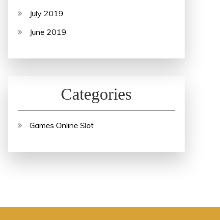
July 2019
June 2019
Categories
Games Online Slot