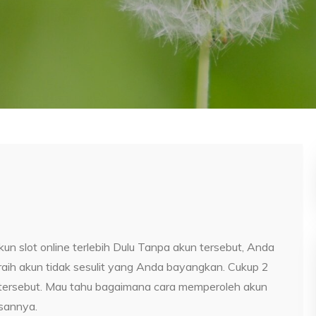
kun slot online terlebih Dulu Tanpa akun tersebut, Anda
eraih akun tidak sesulit yang Anda bayangkan. Cukup 2
 tersebut. Mau tahu bagaimana cara memperoleh akun
asannya.