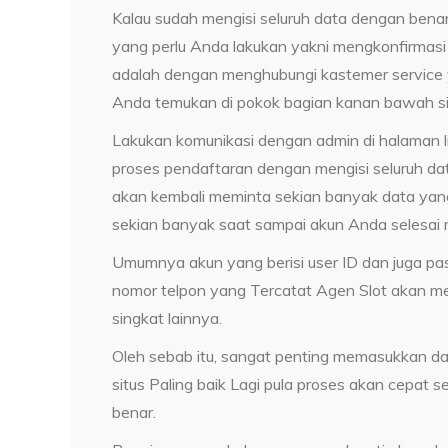
Kalau sudah mengisi seluruh data dengan benar 
yang perlu Anda lakukan yakni mengkonfirmasi
adalah dengan menghubungi kastemer service 
Anda temukan di pokok bagian kanan bawah si
Lakukan komunikasi dengan admin di halaman 
proses pendaftaran dengan mengisi seluruh da
akan kembali meminta sekian banyak data yang 
sekian banyak saat sampai akun Anda selesai 
Umumnya akun yang berisi user ID dan juga pa
nomor telpon yang Tercatat Agen Slot akan me
singkat lainnya.
Oleh sebab itu, sangat penting memasukkan dat
situs Paling baik Lagi pula proses akan cepa
benar.