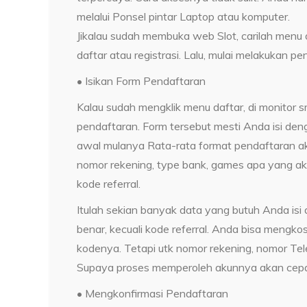
melalui Ponsel pintar Laptop atau komputer.
Jikalau sudah membuka web Slot, carilah menu
daftar atau registrasi. Lalu, mulai melakukan pe
• Isikan Form Pendaftaran
Kalau sudah mengklik menu daftar, di monitor 
pendaftaran. Form tersebut mesti Anda isi de
awal mulanya Rata-rata format pendaftaran 
nomor rekening, type bank, games apa yang a
kode referral.
Itulah sekian banyak data yang butuh Anda is
benar, kecuali kode referral. Anda bisa mengk
kodenya. Tetapi utk nomor rekening, nomor Tel
Supaya proses memperoleh akunnya akan cepat
• Mengkonfirmasi Pendaftaran