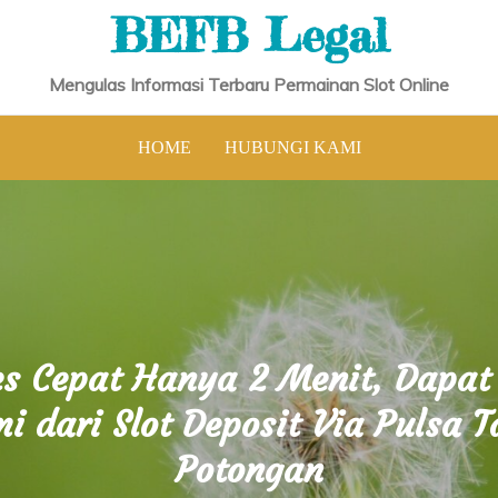
BEFB Legal
Mengulas Informasi Terbaru Permainan Slot Online
HOME
HUBUNGI KAMI
es Cepat Hanya 2 Menit, Dapat
i dari Slot Deposit Via Pulsa 
Potongan