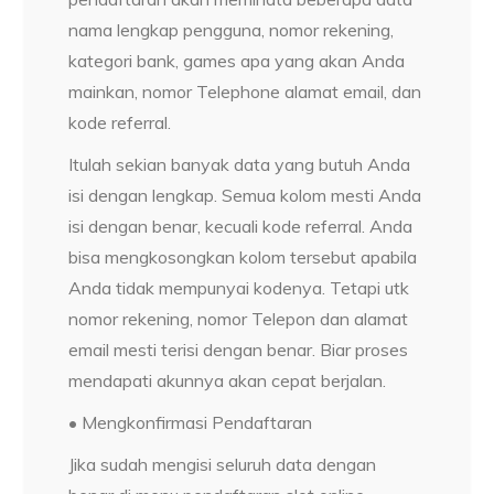
nama lengkap pengguna, nomor rekening,
kategori bank, games apa yang akan Anda
mainkan, nomor Telephone alamat email, dan
kode referral.
Itulah sekian banyak data yang butuh Anda
isi dengan lengkap. Semua kolom mesti Anda
isi dengan benar, kecuali kode referral. Anda
bisa mengkosongkan kolom tersebut apabila
Anda tidak mempunyai kodenya. Tetapi utk
nomor rekening, nomor Telepon dan alamat
email mesti terisi dengan benar. Biar proses
mendapati akunnya akan cepat berjalan.
• Mengkonfirmasi Pendaftaran
Jika sudah mengisi seluruh data dengan