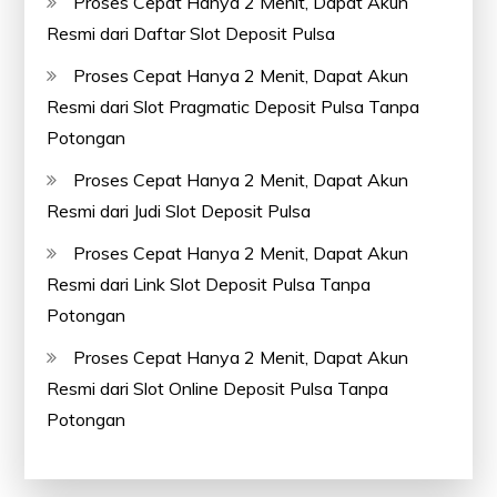
Proses Cepat Hanya 2 Menit, Dapat Akun
Resmi dari Daftar Slot Deposit Pulsa
Proses Cepat Hanya 2 Menit, Dapat Akun
Resmi dari Slot Pragmatic Deposit Pulsa Tanpa
Potongan
Proses Cepat Hanya 2 Menit, Dapat Akun
Resmi dari Judi Slot Deposit Pulsa
Proses Cepat Hanya 2 Menit, Dapat Akun
Resmi dari Link Slot Deposit Pulsa Tanpa
Potongan
Proses Cepat Hanya 2 Menit, Dapat Akun
Resmi dari Slot Online Deposit Pulsa Tanpa
Potongan