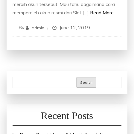
meraih akun tersebut. Mau tahu bagaimana cara
memperoleh akun resmi dari Slot […]
Read More
By
June 12, 2019
admin
Search
Recent Posts