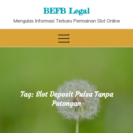
Skip
BEFB Legal
to
content
Mengulas Informasi Terbaru Permainan Slot Online
Tag:
Slot Deposit Pulsa Tanpa
Potongan