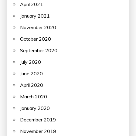
April 2021
January 2021
November 2020
October 2020
September 2020
July 2020
June 2020
April 2020
March 2020
January 2020
December 2019
November 2019