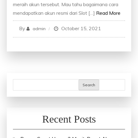
meraih akun tersebut. Mau tahu bagaimana cara
mendapatkan akun resmi dari Slot […]
Read More
By
October 15, 2021
admin
Search
Recent Posts