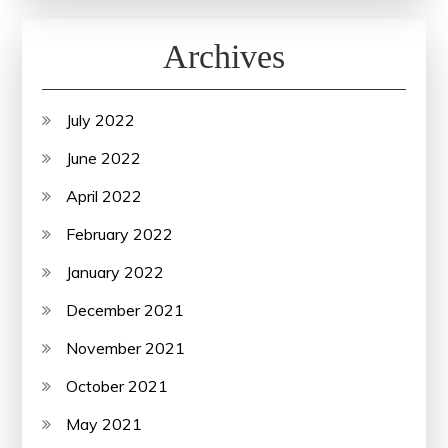
Archives
July 2022
June 2022
April 2022
February 2022
January 2022
December 2021
November 2021
October 2021
May 2021