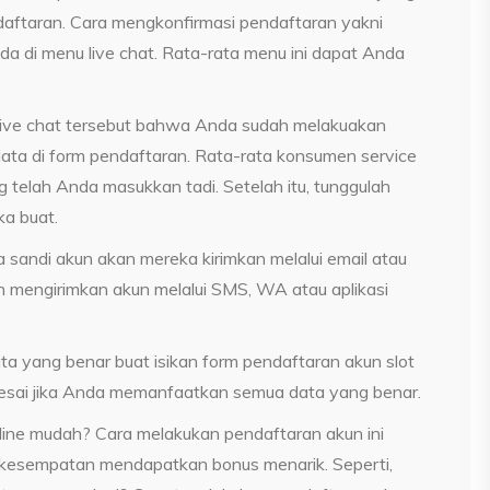
aftaran. Cara mengkonfirmasi pendaftaran yakni
 di menu live chat. Rata-rata menu ini dapat Anda
live chat tersebut bahwa Anda sudah melakuakan
data di form pendaftaran. Rata-rata konsumen service
telah Anda masukkan tadi. Setelah itu, tunggulah
a buat.
ta sandi akun akan mereka kirimkan melalui email atau
 mengirimkan akun melalui SMS, WA atau aplikasi
a yang benar buat isikan form pendaftaran akun slot
selesai jika Anda memanfaatkan semua data yang benar.
line mudah? Cara melakukan pendaftaran akun ini
ti kesempatan mendapatkan bonus menarik. Seperti,