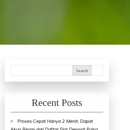
Search
Recent Posts
Proses Cepat Hanya 2 Menit, Dapat
Akun Resmi dari Daftar Slot Deposit Pulsa