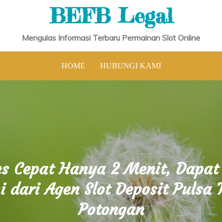
BEFB Legal
Mengulas Informasi Terbaru Permainan Slot Online
HOME
HUBUNGI KAMI
es Cepat Hanya 2 Menit, Dapat
 dari Agen Slot Deposit Pulsa
Potongan