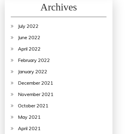
Archives
July 2022
June 2022
April 2022
February 2022
January 2022
December 2021
November 2021
October 2021
May 2021
April 2021