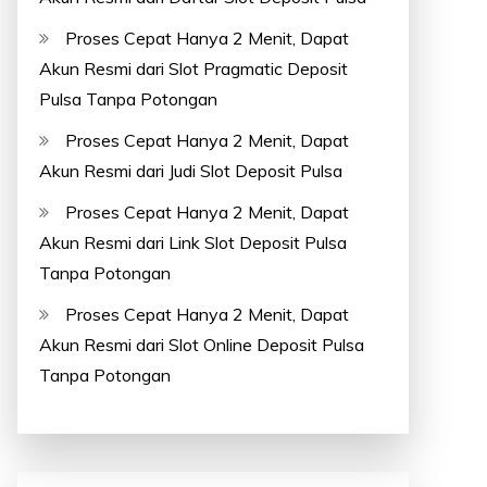
Proses Cepat Hanya 2 Menit, Dapat
Akun Resmi dari Slot Pragmatic Deposit
Pulsa Tanpa Potongan
Proses Cepat Hanya 2 Menit, Dapat
Akun Resmi dari Judi Slot Deposit Pulsa
Proses Cepat Hanya 2 Menit, Dapat
Akun Resmi dari Link Slot Deposit Pulsa
Tanpa Potongan
Proses Cepat Hanya 2 Menit, Dapat
Akun Resmi dari Slot Online Deposit Pulsa
Tanpa Potongan