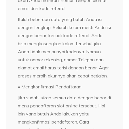
akan Anda mainkan, nomor Telepon alamat
email, dan kode referral.
Itulah beberapa data yang butuh Anda isi
dengan lengkap. Seluruh kolom mesti Anda isi
dengan benar, kecuali kode referral. Anda
bisa mengkosongkan kolom tersebut jika
Anda tidak mempunyai kodenya. Namun
untuk nomor rekening, nomor Telepon dan
alamat email harus terisi dengan benar. Agar
proses meraih akunnya akan cepat berjalan.
• Mengkonfirmasi Pendaftaran
Jika sudah isikan semua data dengan benar di
menu pendaftaran slot online tersebut. Hal
lain yang butuh Anda lakukan yaitu
mengkonfirmasi pendaftaran. Cara