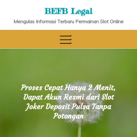
Skip
BEFB Legal
to
content
Mengulas Informasi Terbaru Permainan Slot Online
Proses Cepat Hanya 2 Menit,
Dapat Akun Resmi dari Slot
Joker Deposit Pulsa Tanpa
Potongan