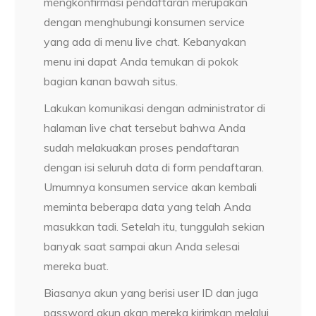
mengkonfirmasi pendaftaran merupakan
dengan menghubungi konsumen service
yang ada di menu live chat. Kebanyakan
menu ini dapat Anda temukan di pokok
bagian kanan bawah situs.
Lakukan komunikasi dengan administrator di
halaman live chat tersebut bahwa Anda
sudah melakuakan proses pendaftaran
dengan isi seluruh data di form pendaftaran.
Umumnya konsumen service akan kembali
meminta beberapa data yang telah Anda
masukkan tadi. Setelah itu, tunggulah sekian
banyak saat sampai akun Anda selesai
mereka buat.
Biasanya akun yang berisi user ID dan juga
password akun akan mereka kirimkan melalui