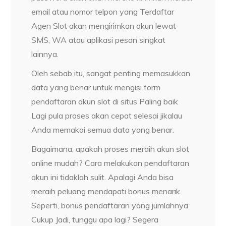
email atau nomor telpon yang Terdaftar
Agen Slot akan mengirimkan akun lewat
SMS, WA atau aplikasi pesan singkat
lainnya.
Oleh sebab itu, sangat penting memasukkan
data yang benar untuk mengisi form
pendaftaran akun slot di situs Paling baik
Lagi pula proses akan cepat selesai jikalau
Anda memakai semua data yang benar.
Bagaimana, apakah proses meraih akun slot
online mudah? Cara melakukan pendaftaran
akun ini tidaklah sulit. Apalagi Anda bisa
meraih peluang mendapati bonus menarik.
Seperti, bonus pendaftaran yang jumlahnya
Cukup Jadi, tunggu apa lagi? Segera